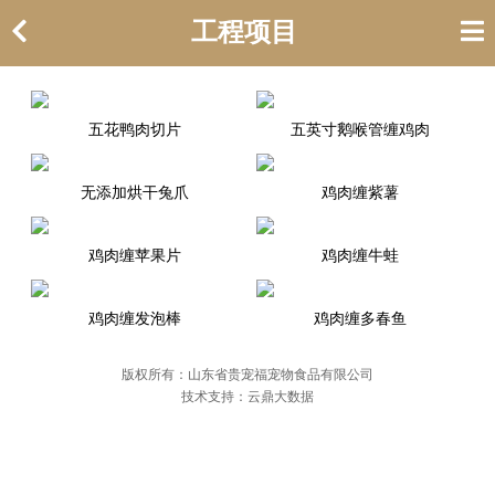
工程项目
五花鸭肉切片
五英寸鹅喉管缠鸡肉
无添加烘干兔爪
鸡肉缠紫薯
鸡肉缠苹果片
鸡肉缠牛蛙
鸡肉缠发泡棒
鸡肉缠多春鱼
版权所有：山东省贵宠福宠物食品有限公司
技术支持：云鼎大数据